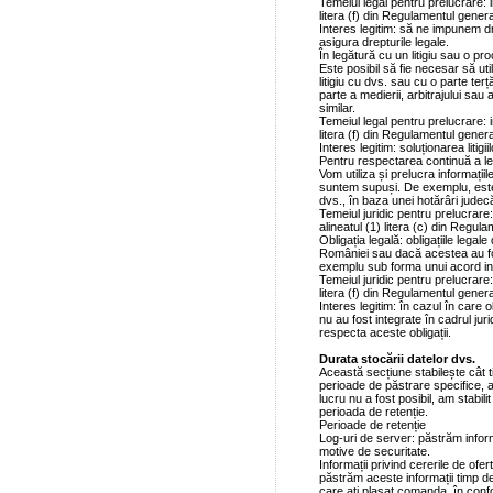
Temeiul legal pentru prelucrare: i
litera (f) din Regulamentul genera
Interes legitim: să ne impunem dr
asigura drepturile legale.
În legătură cu un litigiu sau o pro
Este posibil să fie necesar să uti
litigiu cu dvs. sau cu o parte terță
parte a medierii, arbitrajului sau
similar.
Temeiul legal pentru prelucrare: i
litera (f) din Regulamentul genera
Interes legitim: soluționarea litigiil
Pentru respectarea continuă a legi
Vom utiliza și prelucra informațiil
suntem supuși. De exemplu, este 
dvs., în baza unei hotărâri judecă
Temeiul juridic pentru prelucrare: 
alineatul (1) litera (c) din Regula
Obligația legală: obligațiile legale
României sau dacă acestea au fos
exemplu sub forma unui acord in
Temeiul juridic pentru prelucrare: 
litera (f) din Regulamentul genera
Interes legitim: în cazul în care obl
nu au fost integrate în cadrul jur
respecta aceste obligații.
Durata stocării datelor dvs.
Această secțiune stabilește cât t
perioade de păstrare specifice, a
lucru nu a fost posibil, am stabili
perioada de retenție.
Perioade de retenție
Log-uri de server: păstrăm informa
motive de securitate.
Informații privind cererile de ofe
păstrăm aceste informații timp de 
care ați plasat comanda, în confo