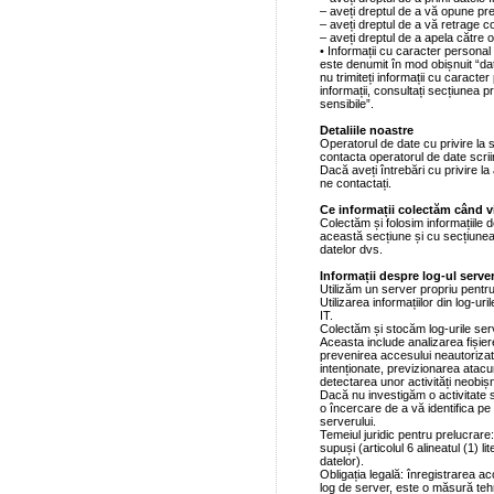
– aveți dreptul de a vă opune pre
– aveți dreptul de a vă retrage 
– aveți dreptul de a apela către 
• Informații cu caracter personal
este denumit în mod obișnuit “da
nu trimiteți informații cu caract
informații, consultați secțiunea pr
sensibile”.
Detaliile noastre
Operatorul de date cu privire la 
contacta operatorul de date scri
Dacă aveți întrebări cu privire la
ne contactați.
Ce informații colectăm când vi
Colectăm și folosim informațiile de
această secțiune și cu secțiunea i
datelor dvs.
Informații despre log-ul serve
Utilizăm un server propriu pentr
Utilizarea informațiilor din log-ur
IT.
Colectăm și stocăm log-urile serv
Aceasta include analizarea fișierel
prevenirea accesului neautorizat 
intenționate, previzionarea atacur
detectarea unor activități neobi
Dacă nu investigăm o activitate 
o încercare de a vă identifica pe 
serverului.
Temeiul juridic pentru prelucrare:
supuși (articolul 6 alineatul (1) l
datelor).
Obligația legală: înregistrarea acc
log de server, este o măsură teh