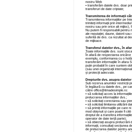
nostru Web
• transferăm datele dvs. doar pri
transferuri de date criptate;
Transmiterea de informații cătr
Transmiterea informațiilor pe Int
trimiteți informații prin intermediul
nostru sau prin orice alt mijloc), 
Nu putem fi responsabili pentru nici
ale reputației, daune, datorii sau
suferită de dvs. ca rezultat al dec
de mijloace.
Transferul datelor dvs., în a
Toate informațiile dvs. sunt stoc
În afară de respectarea oricăror 
exemplu, conformarea cu o hotăr
transferăm informațiile în afara S
puțin probabil în care suntem obl
(sau unei organizații internaționa
și protecții adecvate.
Drepturile dvs. asupra datelor
Sub rezerva anumitor restricții p
în legătură cu datele dvs., pe car
către office@itmadesimple.ro:
• să solicitați acces la informațiile
prelucrarea informațiilor dvs.;
• să solicitați corectarea sau ște
• să solicitați limitarea utilizării d
• să primiți informațiile pe care ni 
mod obișnuit și care poate fi citi
dreptul de a transfera informațiil
operator de date terță parte);
• să obiectați asupra prelucrării
informații, consultați secțiunea de
de prelucrarea datelor pentru anu