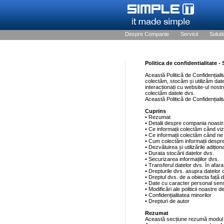
Despre Companie
Servicii
Solutii
Politica de confidentialitate -
Această Politică de Confidențialit
colectăm, stocăm și utilizăm dat
interacționați cu website-ul nos
colectăm datele dvs.
Această Politică de Confidențialit
Cuprins
• Rezumat
• Detalii despre compania noast
• Ce informații colectăm când vizi
• Ce informații colectăm când ne
• Cum colectăm informații despre 
• Dezvăluirea și utilizările adițion
• Durata stocării datelor dvs.
• Securizarea informațiilor dvs.
• Transferul datelor dvs. în afa
• Drepturile dvs. asupra datelor
• Dreptul dvs. de a obiecta față 
• Date cu caracter personal sens
• Modificări ale politicii noastre d
• Confidențialitatea minorilor
• Drepturi de autor
Rezumat
Această secțiune rezumă modul î