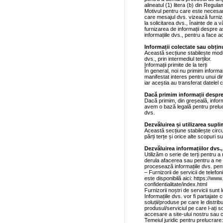
alineatul (1) litera (b) din Regula
Motivul pentru care este necesar
care mesajul dvs. vizează furniz
la solicitarea dvs., înainte de a 
furnizarea de informații despre a
informațiile dvs., pentru a face a
Informații colectate sau obținu
Această secțiune stabilește modu
dvs., prin intermediul terților.
Informații primite de la terți
În general, noi nu primim informați
manifestat interes pentru unui din
iar aceștia au transferat datelel c
Dacă primim informații despre
Dacă primim, din greșeală, inform
avem o bază legală pentru preluc
dvs.
Dezvăluirea și utilizarea supli
Această secțiune stabilește circ
părți terțe și orice alte scopuri 
Dezvăluirea informațiilor dvs., 
Utilizăm o serie de terți pentru 
derula afacerea sau pentru a ne
procesează informațiile dvs. pent
– Furnizorii de servicii de telefon
este disponibilă aici: https://www
confidentialitate/index.html
Furnizorii noștri de servicii sunt 
Informațiile dvs. vor fi partajate 
soluții/produse pe care le distri
produsul/serviciul pe care l-ați so
accesare a site-ului nostru sau 
Temeiul juridic pentru prelucrare: i