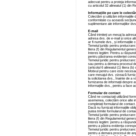
adecvat pentru a proteja informați
cu articolul 32 alineatul (1) din 
Informațiile pe care le colect
Colectăm și utilizăm informațiile
conformitate cu această secțiune ș
suplimentare ale informațiilor dvs
E-mail
Când trimiteți un mesaj la adresa
adresa dvs. de e-mail și orice alt
ar fi numele dvs., și informațiile
Temeiul juridic pentru prelucrare: 
litera (f) din Regulamentul genera
Interes legitim: Pentru a răspunde
pentru păstrarea evidenței core
Temeiul juridic pentru prelucrar
sau pentru a demara procesul de 
(articolul 6 alineatul (1) litera (
Motivul pentru care este necesar
care mesajul dvs. vizează furniz
la solicitarea dvs., înainte de a 
furnizarea de informații despre as
informațiile dvs., pentru a face a
Formular de contact
Când ne contactați utilizând for
asemenea, colectăm orice alte inf
completați formularul de contact.
Dacă nu furnizați informațiile obl
putea trimite formularul de contac
Temeiul juridic pentru prelucrare: 
litera (f) din Regulamentul genera
Interes legitim: pentru a răspunde
pentru a păstra evidența coresp
Temeiul juridic pentru prelucrar
pentru a demara procesul de angaj