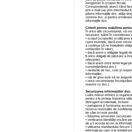
înregistrări în scopuri fiscale.
Corespondență: atunci când faceți
prin e-mail sau prin intermediul 
păstra informațiile dvs. atâta t
cererea dvs. și pentru următoare
informațiile dvs.
Criterii pentru stabilirea peri
În orice alte circumstanțe, vă vom
necesare, luând în considerare 
• scopul (scopurile) și utilizarea i
(spre exemplu, dacă este necesa
a continua să ne îndeplinim oblig
contactăm în viitor);
• dacă avem o obligație legală de
fi orice obligații de păstrare a î
relevante);
• dacă avem orice temei legal pen
consimțământul dvs.);
• nivelurile de risc, cost și respo
informațiilor;
• cât de greu este să ne asigurăm 
• orice circumstanțe înconjurătoar
noastre cu dvs.).
Securizarea informațiilor dvs.
Luăm măsuri tehnice și organizato
pentru a le proteja împotriva utili
distrugerii accidentale, inclusiv:
• partajarea și furnizarea acces
rezerva restricțiilor de confidenț
de câte ori este posibil;
• folosirea serverelor securizate 
• verificarea identității oricărei 
de a îi acorda acces la informații
• utilizarea standardului Secure 
informații pe care ni le trimiteți 