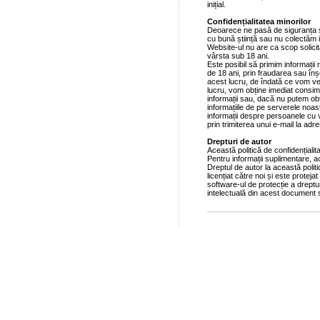
inițial.
Confidențialitatea minorilor
Deoarece ne pasă de siguranța și 
cu bună știință sau nu colectăm 
Website-ul nu are ca scop solicit
vârsta sub 18 ani.
Este posibil să primim informații 
de 18 ani, prin fraudarea sau înș
acest lucru, de îndată ce vom ver
lucru, vom obține imediat consim
informații sau, dacă nu putem ob
informațiile de pe serverele noas
informații despre persoanele cu 
prin trimiterea unui e-mail la ad
Drepturi de autor
Această politică de confidențiali
Pentru informații suplimentare, 
Dreptul de autor la această politic
licențiat către noi și este proteja
software-ul de protecție a dreptur
intelectuală din acest document 