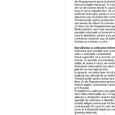
din Regulamentul general privind 
Interesul legitim bazat pe: în cazu
într-un alt context decât în cazu
(sau in urma solicitării dvs. de a
astfel de terțe părți, pentru a n
afacerea sau să prelucrăm come
Temeiul juridic pentru prelucrar
sau luarea de măsuri la cererea d
(1) litera (b) din Regulamentul ge
Motivul pentru care este necesar 
partajăm informații cu furnizorii n
care le distribuim, pentru a ne pe
contractul respectiv sau să luăm m
încheia un contract cu dvs.
Dezvăluirea și utilizarea infor
Indicarea unor posibile acte crim
către o autoritate competentă
Dacă supectăm că a avut loc un
nevoie, în anumite circumstanțe,
poliția. Ar putea fi cazul, de e
infracțiune cibernetică sau dacă
față de noi sau față de terți.
În general, va trebui doar să vă 
implicați sau afectați de un astfel 
Temeiul juridic pentru prelucrare: 
litera (f) din Regulamentul genera
Interes legitim: prevenirea crimina
ar fi frauda).
În legătură cu aplicarea sau aplic
Vom utiliza informațiile dvs. în l
aplicare a drepturilor noastre leg
agențiile de colectare a datoriilo
sunteți obligat contractual să face
contractuale (în cazul în care a
(cum ar fi drepturile legale pe c
dreptului delictual).