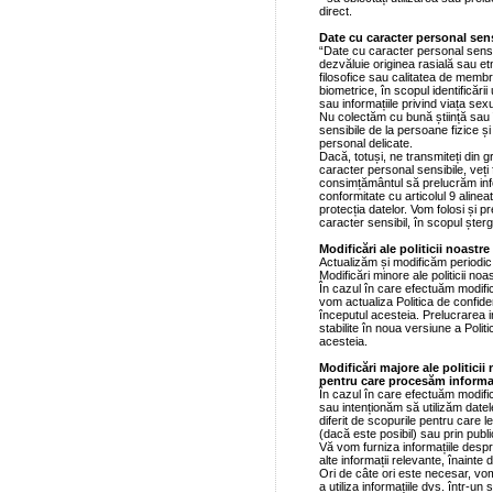
direct.
Date cu caracter personal sens
“Date cu caracter personal sensib
dezvăluie originea rasială sau etni
filosofice sau calitatea de membru 
biometrice, în scopul identificării
sau informațiile privind viața se
Nu colectăm cu bună știință sau 
sensibile de la persoane fizice și 
personal delicate.
Dacă, totuși, ne transmiteți din g
caracter personal sensibile, veți 
consimțământul să prelucrăm info
conformitate cu articolul 9 alinea
protecția datelor. Vom folosi și p
caracter sensibil, în scopul șterg
Modificări ale politicii noastre
Actualizăm și modificăm periodic p
Modificări minore ale politicii noa
În cazul în care efectuăm modifică
vom actualiza Politica de confide
începutul acesteia. Prelucrarea in
stabilite în noua versiune a Politi
acesteia.
Modificări majore ale politicii
pentru care procesăm informaț
În cazul în care efectuăm modifică
sau intenționăm să utilizăm date
diferit de scopurile pentru care le
(dacă este posibil) sau prin publ
Vă vom furniza informațiile desp
alte informații relevante, înainte 
Ori de câte ori este necesar, vo
a utiliza informațiile dvs. într-un