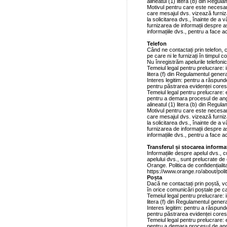
alineatul (1) litera (b) din Regula
Motivul pentru care este necesar
care mesajul dvs. vizează furniz
la solicitarea dvs., înainte de a 
furnizarea de informații despre as
informațiile dvs., pentru a face a
Telefon
Când ne contactați prin telefon, 
pe care ni le furnizați în timpul c
Nu înregistrăm apelurile telefonic
Temeiul legal pentru prelucrare: i
litera (f) din Regulamentul genera
Interes legitim: pentru a răspunde
pentru păstrarea evidenței core
Temeiul legal pentru prelucrare:
pentru a demara procesul de angaj
alineatul (1) litera (b) din Regula
Motivul pentru care este necesar
care mesajul dvs. vizează furniz
la solicitarea dvs., înainte de a 
furnizarea de informații despre as
informațiile dvs., pentru a face a
Transferul și stocarea informaț
Informațiile despre apelul dvs., c
apelului dvs., sunt prelucrate de 
Orange. Politica de confidențialita
https://www.orange.ro/about/polit
Poșta
Dacă ne contactați prin poștă, vom
în orice comunicări poștale pe care
Temeiul legal pentru prelucrare: i
litera (f) din Regulamentul genera
Interes legitim: pentru a răspunde
pentru păstrarea evidenței core
Temeiul legal pentru prelucrare:
pentru a demara procesul de angaj