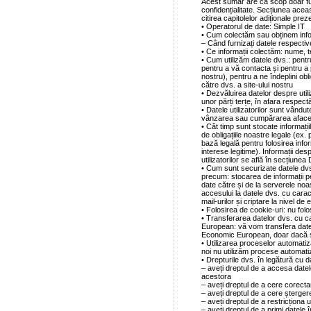
Acest sumar are ca scop doar fur
confidențialitate. Secțiunea ace
citirea capitolelor adiționale pr
• Operatorul de date: Simple IT
• Cum colectăm sau obținem info
– Când furnizați datele respectiv
• Ce informații colectăm: nume, t
• Cum utilizăm datele dvs.: pentr
pentru a vă contacta și pentru a 
nostru), pentru a ne îndeplini obli
către dvs. a site-ului nostru
• Dezvăluirea datelor despre utiliz
unor părți terțe, în afara respectă
• Datele utilizatorilor sunt vândut
vânzarea sau cumpărarea afacer
• Cât timp sunt stocate informații
de obligațiile noastre legale (ex.
bază legală pentru folosirea infor
interese legitime). Informații de
utilizatorilor se află în secțiunea
• Cum sunt securizate datele dvs.:
precum: stocarea de informații pe
date către și de la serverele noa
accesului la datele dvs. cu cara
mail-urilor și criptare la nivel de 
• Folosirea de cookie-uri: nu fol
• Transferarea datelor dvs. cu c
European: vă vom transfera datel
Economic European, doar dacă su
• Utilizarea proceselor automatiza
noi nu utilizăm procese automatiz
• Drepturile dvs. în legătură cu 
– aveți dreptul de a accesa datele
acestora
– aveți dreptul de a cere corecta
– aveți dreptul de a cere șterger
– aveți dreptul de a restricționa u
– aveți dreptul de a primi datele î