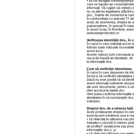
• să vă retrageți consimțământul 
care ne bazăm pe consimțământul
informații. Vă rugăm să rețineți 
nu va afecta legalitatea utilizări
dvs., înainte de momentul la car
În conformitate cu articolul 77 di
aveți, de asemenea, dreptul de a
supraveghere, în special în stat
În acest scop, în România, auto
www.dataprotection.ro
Verificarea identității dvs., în 
În cazul în care solicitați acces l
folosim toate măsurile rezonabile,
acest lucru.
Aceste măsuri sunt concepute pen
riscul de fraudă de identitate, de
la informațiile dvs.
Cum vă verificăm identitatea
În cazul în care dispunem de inf
încerca să verificăm identitatea d
Dacă nu este posibil să vă ident
avem informații suficiente despre 
ale unor documente, pentru a vă p
oferi accesul la datele dvs.
Vom putea confirma informațiile 
identitatea în circumstanțele dvs.
solicitare.
Dreptul dvs. de a obiecta față
Aveți următoarele drepturi în cee
exercita prin trimiterea unui e-m
• să obiectați la utilizarea sau pr
îndeplini o sarcină în interes publ
de profiluri” (analizarea sau pr
informațiilor dvs.); și
• să obiectați utilizarea sau pre