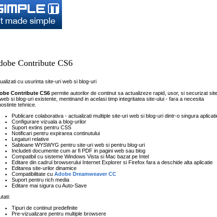
spre Companie
Servicii
Solutii
Reselleri
Stiri
Contact
dobe Contribute CS6
ualizati cu usurinta site-uri web si blog-uri
obe Contribute CS6
permite autorilor de continut sa actualizeze rapid, usor, si securizat sit
 web si blog-uri existente, mentinand in acelasi timp integritatea site-ului - fara a necesita
ostinte tehnice.
Publicare colaborativa - actualizati multiple site-uri web si blog-uri dintr-o singura aplicati
Configurare vizuala a blog-urilor
Suport extins pentru CSS
Notificari pentru expirarea continutului
Legaturi relative
Sabloane WYSWYG pentru site-uri web si pentru blog-uri
Includeti documente cum ar fi PDF in pagini web sau blog
Compatibil cu sisteme Windows Vista si Mac bazat pe Intel
Editare din cadrul browserului Internet Explorer si Firefox fara a deschide alta aplicatie
Editarea site-urilor dinamice
Compatibilitate cu
Adobe Dreamweaver CC
Suport pentru rich media
Editare mai sigura cu Auto-Save
tati:
Tipuri de continut predefinite
Pre-vizualizare pentru multiple browsere