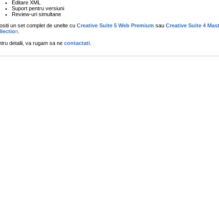
Editare XML
Suport pentru versiuni
Review-uri simultane
ositi un set complet de unelte cu
Creative Suite 5 Web Premium
sau
Creative Suite 4 Mas
lectio
n
.
tru detalii, va rugam sa ne
contactati
.