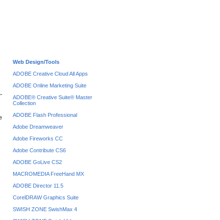
Web Design/Tools
ADOBE Creative Cloud All Apps
ADOBE Online Marketing Suite
e-
ADOBE® Creative Suite® Master
Collection
ADOBE Flash Professional
e
Adobe Dreamweaver
Adobe Fireworks CC
Adobe Contribute CS6
ADOBE GoLive CS2
MACROMEDIA FreeHand MX
ADOBE Director 11.5
CorelDRAW Graphics Suite
SWISH ZONE SwishMax 4