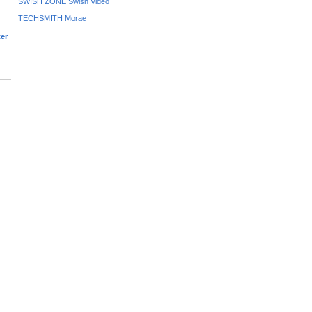
SWISH ZONE Swish Video
TECHSMITH Morae
ter