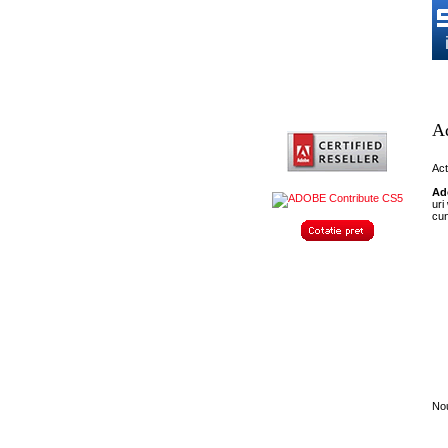
De
A
Act
Ad
uri
cun
Nou