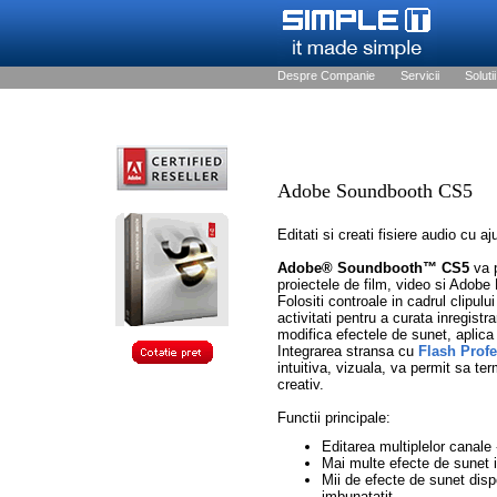
Despre Companie
Servicii
Solutii
Adobe Soundbooth CS5
Editati si creati fisiere audio cu aju
Adobe® Soundbooth™ CS5
va p
proiectele de film, video si Adobe
Folositi controale in cadrul clipulu
activitati pentru a curata inregistr
modifica efectele de sunet, aplica f
Integrarea stransa cu
Flash Profe
intuitiva, vizuala, va permit sa ter
creativ.
Functii principale:
Editarea multiplelor canale 
Mai multe efecte de sunet i
Mii de efecte de sunet disp
imbunatatit