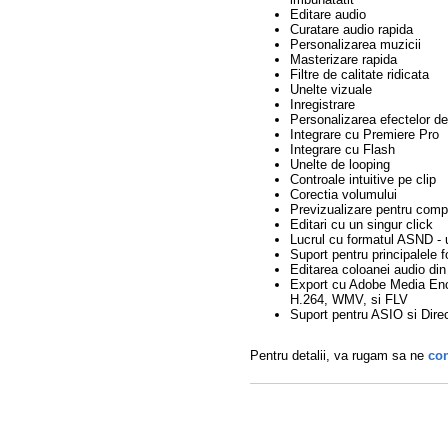
Editare audio
Curatare audio rapida
Personalizarea muzicii
Masterizare rapida
Filtre de calitate ridicata
Unelte vizuale
Inregistrare
Personalizarea efectelor d
Integrare cu Premiere Pro
Integrare cu Flash
Unelte de looping
Controale intuitive pe clip
Corectia volumului
Previzualizare pentru com
Editari cu un singur click
Lucrul cu formatul ASND - 
Suport pentru principalel
Editarea coloanei audio din 
Export cu Adobe Media En
H.264, WMV, si FLV
Suport pentru ASIO si Dire
Pentru detalii, va rugam sa ne
con