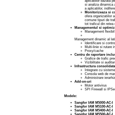
aplicatiilor bazata 
si analiza dinamica a
a aplicatiilor, indife
Monitorizeaza si co
ofera organizatiilor 
comune tipuri de tra
tot traficul din rete
Managementul si optimiza
Management flexibil 
Management dinamic al lat
Identificare si contro
Multi-linie si rutare i
Proxy/cache
Centru de raportare inclu
Grafice de trafic pre
Vizibilitate si audita
Infrastructura consolidat
Integrare cu sisteme
Consola web de man
Administrare ierarhi
Add-on-uri
Motor antivirus
SPI Firewall si IPS
Modele:
Sangfor IAM
M5000-AC-I
Sangfor IAM
M5100-AC-I
Sangfor IAM
M5400-AC-I
Sangfor IAM
M5500-AC-I