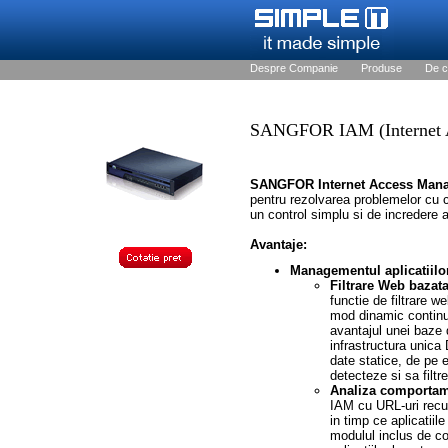
Despre Companie
Produse
De c
SANGFOR IAM (Internet 
SANGFOR Internet Access Mana
pentru rezolvarea problemelor cu ca
un control simplu si de incredere a
Avantaje:
Managementul aplicatiilo
Filtrare Web bazat
functie de filtrare w
mod dinamic continu
avantajul unei baze 
infrastructura unica
date statice, de pe 
detecteze si sa filtr
Analiza comportamen
IAM cu URL-uri recun
in timp ce aplicatiil
modulul inclus de co