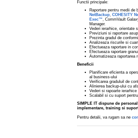
Functii principale:
Raportare pentru medii de 
NetBackup
,
COHESITY Ne
Exec™
, CommVault Galaxy
Manager.
Vederi ierarhice, orientate
Previziuni si raportare asupr
Prezinta gradul de conformi
Analizeaza riscurile si cua
Efectueaza raportare in con
Efectueaza raportare granu
Automatizeaza raportarea re
Beneficii
Planificare eficienta a ope
al business-ului
Verificarea graduluil de con
Alinierea backup-ului cu af
Vederi si rapoarte ierarhice
Scalabil si cu suport pentr
SIMPLE IT dispune de personal c
implementare, training si suport
Pentru detalii, va rugam sa ne
con