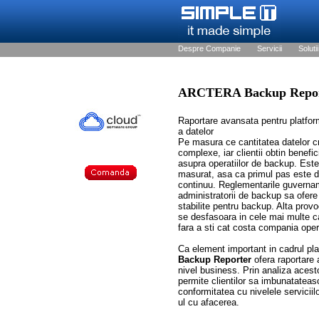
Despre Companie
Servicii
Solutii
ARCTERA Backup Repor
Raportare avansata pentru platfor
a datelor
Pe masura ce cantitatea datelor cr
complexe, iar clientii obtin benefic
asupra operatiilor de backup. Este
masurat, asa ca primul pas este de
continuu. Reglementarile guvername
administratorii de backup sa ofere 
stabilite pentru backup. Alta provo
se desfasoara in cele mai multe cazu
fara a sti cat costa compania oper
Ca element important in cadrul pl
Backup Reporter
ofera raportare 
nivel business. Prin analiza acest
permite clientilor sa imbunatateasc
conformitatea cu nivelele serviciil
ul cu afacerea.