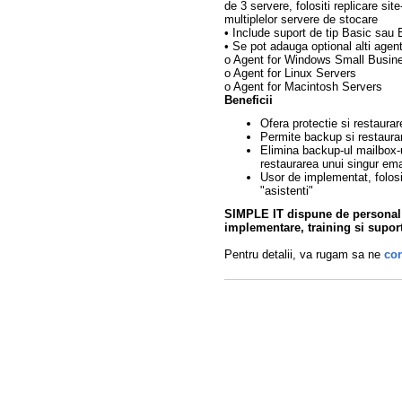
de 3 servere, folositi replicare si
multiplelor servere de stocare
• Include suport de tip Basic sau 
• Se pot adauga optional alti agent
o Agent for Windows Small Busine
o Agent for Linux Servers
o Agent for Macintosh Servers
Beneficii
Ofera protectie si restaurar
Permite backup si restaurar
Elimina backup-ul mailbox-
restaurarea unui singur ema
Usor de implementat, folosit
"asistenti"
SIMPLE IT dispune de personal c
implementare, training si supor
Pentru detalii, va rugam sa ne
con