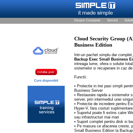
Despre Companie
Servicii
Solutii
Cloud Security Group 
Business Edition
Intr-un pachet simplu dar complet
Backup Exec Small Business Ed
intreaga lume, ofera o solutie tota
sistemelor si recuperare in caz d
Functii:
Curs disponibil
• Protectie in trei pasi simpli p
Business Server
• Restaurare rapida a sistemelor si 
server, prin intermediul unei singu
• Protectie de incredere pentru E
Hyper-V, fara costuri suplimentare
• Suportul poate fi extins catre
sau infrastructuri mai mari
• Suport complet pentru disk si b
• Pe masura ce afacerea creste, 
Small Business Edition la Backup 