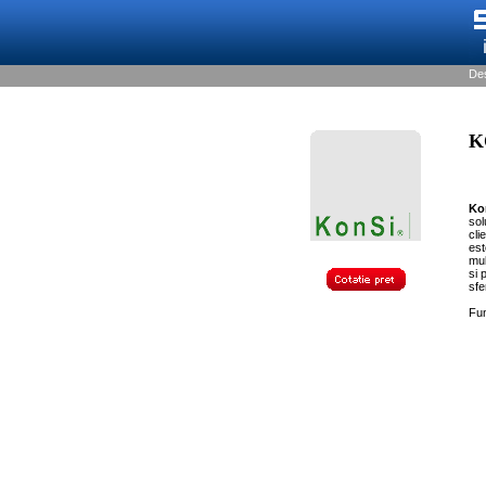
De
K
Ko
sol
cli
est
mul
si 
sfe
Fun