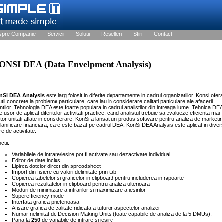
spre Companie
Servicii
Solutii
Reselleri
Stiri
Contact
ONSI DEA (Data Envelpment Analysis)
nSi DEA Analysis
este larg folosit in diferite departamente in cadrul organizatiilor. Konsi ofer
utii concrete la probleme particulare, care iau in considerare calitati particulare ale afacerii
entilor. Tehnologia DEA este foarte populara in cadrul analistilor din intreaga lume. Tehnica DE
e usor de aplicat diferitelor activitati practice, cand analistul trebuie sa evalueze eficienta mai
tor unitati aflate in considerare. KonSi a lansat un produs software pentru analiza de marketi
planificare financiara, care este bazat pe cadrul DEA. KonSi DEA Analysis este aplicat in dive
re de activitate.
ctii:
Variabilele de intrare/iesire pot fi activate sau dezactivate individual
Editor de date inclus
Lipirea datelor direct din spreadsheet
Import din fisiere cu valori delimitate prin tab
Copierea tabelelor si graficelor in clipboard pentru includerea in rapoarte
Copierea rezultatelor in clipboard pentru analiza ulterioara
Moduri de minimizare a intrarilor si maximizare a iesirilor
Superefficiency mode
Interfata grafica prietenoasa
Afisare grafica de calitate ridicata a tuturor aspectelor analizei
Numar nelimitat de Decision Making Units (toate capabile de analiza de la 5 DMUs).
Pana la
250
de variabile de intrare si iesire