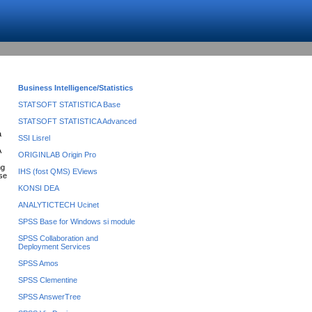
Business Intelligence/Statistics
STATSOFT STATISTICA Base
STATSOFT STATISTICA Advanced
a
SSI Lisrel
A
ORIGINLAB Origin Pro
ng
IHS (fost QMS) EViews
rse
KONSI DEA
ANALYTICTECH Ucinet
SPSS Base for Windows si module
SPSS Collaboration and
Deployment Services
SPSS Amos
SPSS Clementine
SPSS AnswerTree