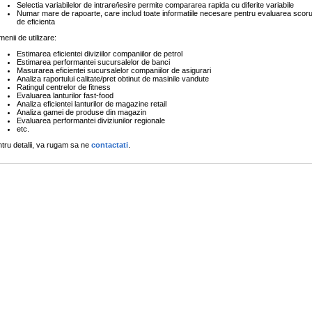
Selectia variabilelor de intrare/iesire permite compararea rapida cu diferite variabile
Numar mare de rapoarte, care includ toate informatiile necesare pentru evaluarea scoru
de eficienta
enii de utilizare:
Estimarea eficientei diviziilor companiilor de petrol
Estimarea performantei sucursalelor de banci
Masurarea eficientei sucursalelor companiilor de asigurari
Analiza raportului calitate/pret obtinut de masinile vandute
Ratingul centrelor de fitness
Evaluarea lanturilor fast-food
Analiza eficientei lanturilor de magazine retail
Analiza gamei de produse din magazin
Evaluarea performantei diviziunilor regionale
etc.
tru detalii, va rugam sa ne
contactati
.