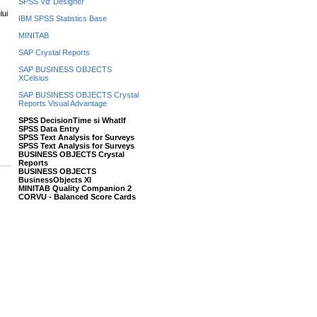
SPSS Viz Designer
lui
IBM SPSS Statistics Base
MINITAB
SAP Crystal Reports
SAP BUSINESS OBJECTS
XCelsius
SAP BUSINESS OBJECTS Crystal
Reports Visual Advantage
SPSS DecisionTime si WhatIf
SPSS Data Entry
SPSS Text Analysis for Surveys
SPSS Text Analysis for Surveys
BUSINESS OBJECTS Crystal
Reports
BUSINESS OBJECTS
BusinessObjects XI
MINITAB Quality Companion 2
CORVU - Balanced Score Cards