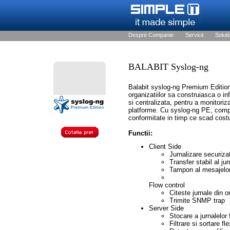
Despre Companie
Servicii
Solutii
BALABIT Syslog-ng
Balabit syslog-ng Premium EditionT
organizatiilor sa construiasca o in
si centralizata, pentru a monitoriz
platforme. Cu syslog-ng PE, compan
conformitate in timp ce scad costu
Functii:
Client Side
Jurnalizare securiz
Transfer stabil al jur
Tampon al mesajelor
Flow control
Citeste jurnale din or
Trimite SNMP trap
Server Side
Stocare a jurnalelor
Filtrare si sortare fl