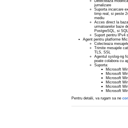
Detecteaza modificari
jurnalizare
Suporta incarcare e
timp real, si peste 
mediu
Acces direct la baza
urmatoarelor baze 
PostgreSQL, si SQL
Suport pentru IPv4 
Agent pentru platforme Mic
Colecteaza mesajel
Trimite mesajele cat
TLS, SSL
Agentul syslog-ng f
poate colabora cu ap
Suporta:
Microsoft Wi
Microsoft W
Microsoft Wi
Microsoft Wi
Microsoft Wi
Microsoft Wi
Pentru detalii, va rugam sa ne
con