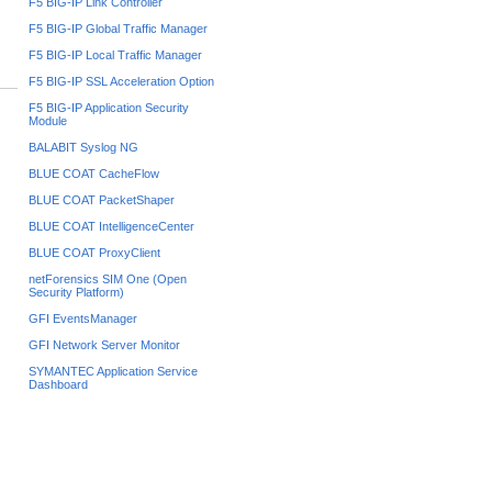
F5 BIG-IP Link Controller
F5 BIG-IP Global Traffic Manager
F5 BIG-IP Local Traffic Manager
F5 BIG-IP SSL Acceleration Option
F5 BIG-IP Application Security
Module
BALABIT Syslog NG
BLUE COAT CacheFlow
BLUE COAT PacketShaper
BLUE COAT IntelligenceCenter
BLUE COAT ProxyClient
netForensics SIM One (Open
Security Platform)
GFI EventsManager
GFI Network Server Monitor
SYMANTEC Application Service
Dashboard