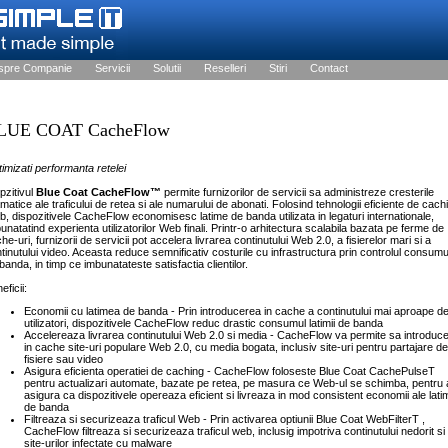
spre Companie
Servicii
Solutii
Reselleri
Stiri
Contact
LUE COAT CacheFlow
imizati performanta retelei
pzitivul
Blue Coat CacheFlow™
permite furnizorilor de servicii sa administreze cresterile
matice ale traficului de retea si ale numarului de abonati. Folosind tehnologii eficiente de cach
, dispozitivele CacheFlow economisesc latime de banda utilizata in legaturi internationale,
unatatind experienta utilizatorilor Web finali. Printr-o arhitectura scalabila bazata pe ferme de
he-uri, furnizorii de servicii pot accelera livrarea continutului Web 2.0, a fisierelor mari si a
tinutului video. Aceasta reduce semnificativ costurile cu infrastructura prin controlul consumu
banda, in timp ce imbunatateste satisfactia clientilor.
eficii:
Economii cu latimea de banda - Prin introducerea in cache a continutului mai aproape d
utilizatori, dispozitivele CacheFlow reduc drastic consumul latimii de banda
Accelereaza livrarea continutului Web 2.0 si media - CacheFlow va permite sa introduce
in cache site-uri populare Web 2.0, cu media bogata, inclusiv site-uri pentru partajare de
fisiere sau video
Asigura eficienta operatiei de caching - CacheFlow foloseste Blue Coat CachePulseT
pentru actualizari automate, bazate pe retea, pe masura ce Web-ul se schimba, pentru 
asigura ca dispozitivele opereaza eficient si livreaza in mod consistent economii ale latim
de banda
Filtreaza si securizeaza traficul Web - Prin activarea optiunii Blue Coat WebFilterT ,
CacheFlow filtreaza si securizeaza traficul web, inclusig impotriva continutului nedorit si
site-urilor infectate cu malware