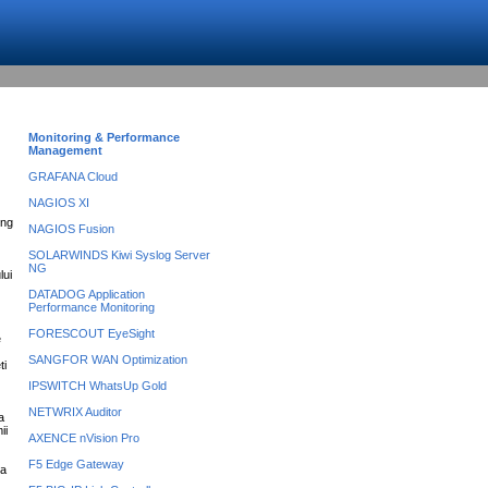
Monitoring & Performance
Management
GRAFANA Cloud
NAGIOS XI
ing
NAGIOS Fusion
SOLARWINDS Kiwi Syslog Server
NG
lui
DATADOG Application
Performance Monitoring
FORESCOUT EyeSight
e
SANGFOR WAN Optimization
ti
IPSWITCH WhatsUp Gold
NETWRIX Auditor
a
ii
AXENCE nVision Pro
F5 Edge Gateway
 a