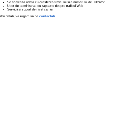
Se scaleaza odata cu cresterea traficului si a numarului de utilizatori
Usor de administrat, cu rapoarte despre traficul Web
Servicii si suport de nivel carrier
tru detalii, va rugam sa ne
contactati
.