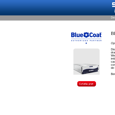
De
B
Opt
Dis
dra
Web
imb
cac
con
de 
Ben