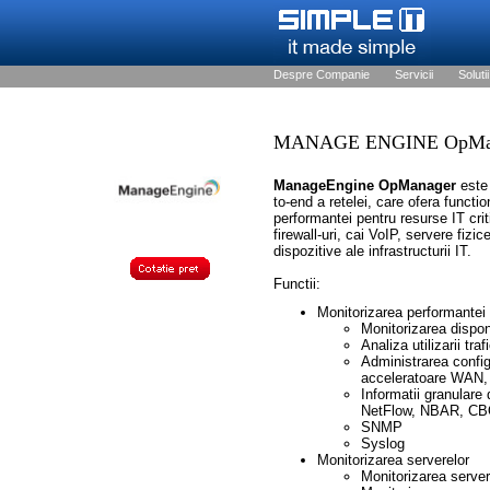
Despre Companie
Servicii
Solutii
MANAGE ENGINE OpMa
ManageEngine OpManager
este
to-end a retelei, care ofera functi
performantei pentru resurse IT cri
firewall-uri, cai VoIP, servere fizic
dispozitive ale infrastructurii IT.
Functii:
Monitorizarea performantei 
Monitorizarea disponi
Analiza utilizarii traf
Administrarea configur
acceleratoare WAN,
Informatii granulare
NetFlow, NBAR, CB
SNMP
Syslog
Monitorizarea serverelor
Monitorizarea servere