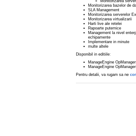
Monitorizarea servere
Monitorizarea bazelor de d
SLA Management
Monitorizarea serverelor E
Monitorizarea virtualizarii
Harti live ale retelei
Rapoarte puternice
Management la nivel enterpr
echipamente
Implementare in minute
multe altele
Disponibil in editiile:
ManageEngine OpManager -
ManageEngine OpManager -
Pentru detalii, va rugam sa ne
con