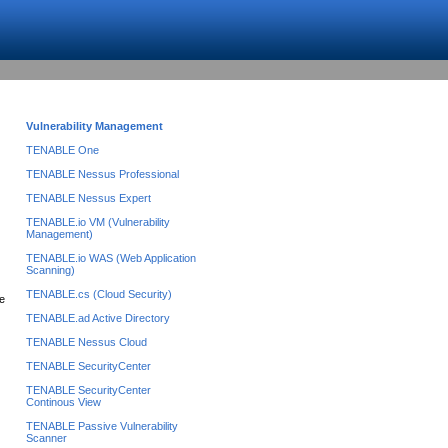
Vulnerability Management
TENABLE One
TENABLE Nessus Professional
TENABLE Nessus Expert
TENABLE.io VM (Vulnerability
Management)
TENABLE.io WAS (Web Application
Scanning)
TENABLE.cs (Cloud Security)
te
TENABLE.ad Active Directory
TENABLE Nessus Cloud
TENABLE SecurityCenter
TENABLE SecurityCenter
Continous View
TENABLE Passive Vulnerability
Scanner