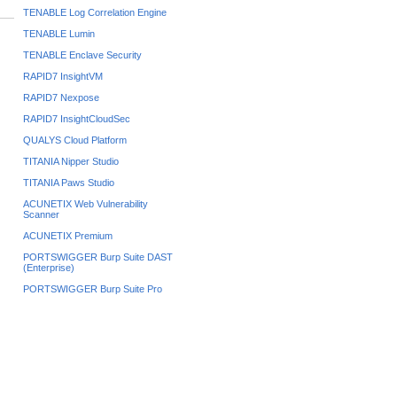
TENABLE Log Correlation Engine
TENABLE Lumin
TENABLE Enclave Security
RAPID7 InsightVM
RAPID7 Nexpose
RAPID7 InsightCloudSec
QUALYS Cloud Platform
TITANIA Nipper Studio
TITANIA Paws Studio
ACUNETIX Web Vulnerability
Scanner
ACUNETIX Premium
PORTSWIGGER Burp Suite DAST
(Enterprise)
PORTSWIGGER Burp Suite Pro