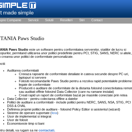
spre Companie
Servicii
Solutii
Reselleri
Stiri
Contact
ITANIA Paws Studio
TANIA Paws Studio
este un software pentru conformitatea serverelor, statiilor de lucru si
topurilor, permitand utilizarea unor politici predefinite pentru PCI, STIG, SANS, NERC si altele,
 crearea unor politici de conformitate personalizate.
ctii:
Auditarea conformitatii
Creeaza rapoarte de conformitate detaliate in cateva secunde despre PC-uri,
laptopuri si servere
Folositi recomandarile Paws Studio pentru a rezolva rapid potentialele probleme
legate de conformitate
Produceti o auditare de conformitate de la distanta folosind conectivitatea remo
sau auditati offlnie folosind Data Collector (care nu ramane instalat)
Creati rapid un raport de conformitate bazat pe masinile conectate prin retea
Data Collector - pentru colectarea offline a datelor
Politici de auditare a conformitatii - include politici pentru NERC, SANS, NSA, STIG, PCI
DSS & OVAL
Definirea propriei politici de auditare - folosind Policy Editor si asistentul (wizard)
Sisteme de operare suportate (
lista
)
Usor de implementat si integrat
Usor de folosit
Economiseste timp si bani
tru detalii, va rugam sa ne
contactati.