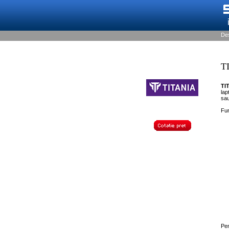
De
T
TI
lap
sau
Fun
Pen